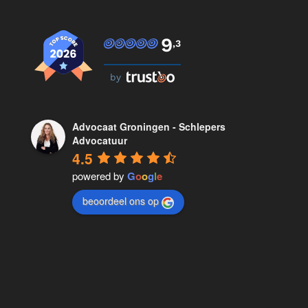
9
,3
by
Advocaat Groningen - Schlepers
Advocatuur
4.5
powered by
G
o
o
g
l
e
beoordeel ons op