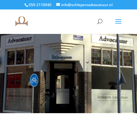
050-2110040
info@schlepersadvocatuur.nl