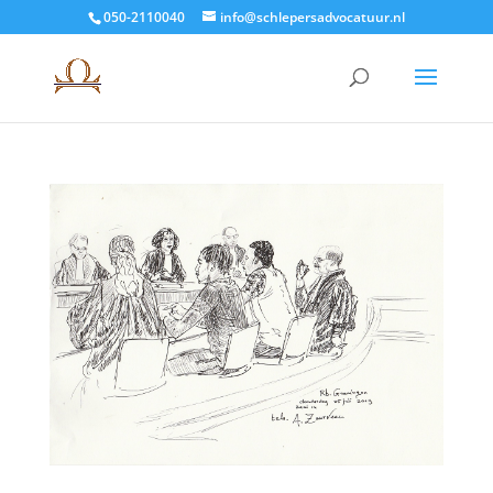
050-2110040
info@schlepersadvocatuur.nl